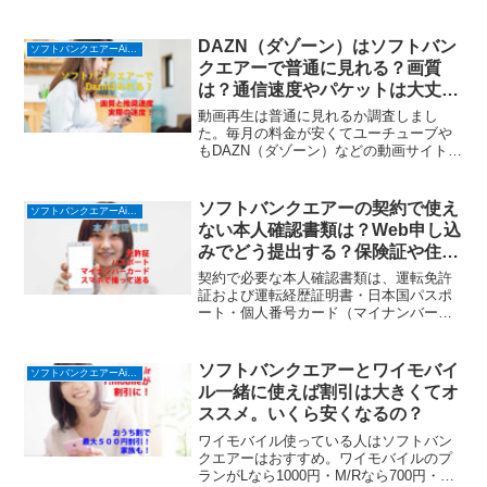
合は通常とは違う条件があるので説明し
ます。支払い方法も迷うと思うのでてい
ねいにお話しています。
DAZN（ダゾーン）はソフトバン
ソフトバンクエアーAirターミナル６ (ホームルーター)
クエアーで普通に見れる？画質
は？通信速度やパケットは大丈
夫？
動画再生は普通に見れるか調査しまし
た。毎月の料金が安くてユーチューブや
もDAZN（ダゾーン）などの動画サイトで
もソフトバンクエアー(SoftBank Air)は大
丈夫でした。ガチ検証で疑問解決！
ソフトバンクエアーの契約で使え
ソフトバンクエアーAirターミナル６ (ホームルーター)
ない本人確認書類は？Web申し込
みでどう提出する？保険証や住民
票はOK？
契約で必要な本人確認書類は、運転免許
証および運転経歴証明書・日本国パスポ
ート・個人番号カード（マイナンバーカ
ード）・身体障害者手帳・療育手帳・精
神障害者手帳です。ソフトバンクエアー
(SoftBank Air)はこれらを用意できない場
ソフトバンクエアーとワイモバイ
ソフトバンクエアーAirターミナル６ (ホームルーター)
合は健康保険証なども使えますが、それ
ル一緒に使えば割引は大きくてオ
だけではだめなので、補助書類が必要で
ススメ。いくら安くなるの？
す。
ワイモバイル使っている人はソフトバン
クエアーはおすすめ。ワイモバイルのプ
ランがLなら1000円・M/Rなら700円・S