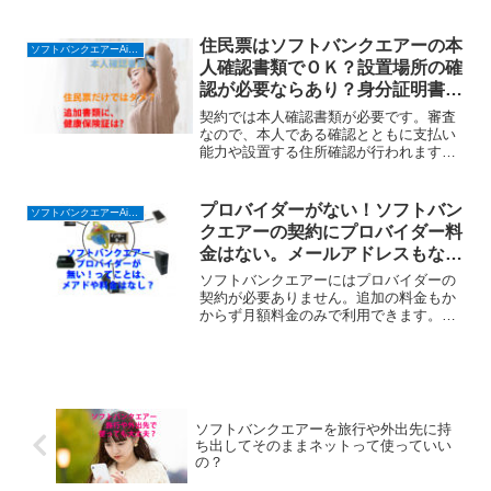
なら500円の割引があるので自宅の
SoftBank Airのネットもスマホもお得に。
簡単申し込みで賢い選択！
住民票はソフトバンクエアーの本
ソフトバンクエアーAirターミナル６ (ホームルーター)
人確認書類でＯＫ？設置場所の確
認が必要ならあり？身分証明書と
して追加書類あれば大丈夫。
契約では本人確認書類が必要です。審査
なので、本人である確認とともに支払い
能力や設置する住所確認が行われます。
一般的な身分証明書の免許証やパスポー
トなど顔写真入りで住所が確認できるも
のがない場合、住所がわかればよいのか
プロバイダーがない！ソフトバン
ソフトバンクエアーAirターミナル６ (ホームルーター)
と住民票ならと思うかもしれませんが、
クエアーの契約にプロバイダー料
ソフトバンクエアー(SoftBank Air)はそれ
金はない。メールアドレスもない
だけでは足りず、健康保険証など追加で
から別の方法を
書類が必要になります。
ソフトバンクエアーにはプロバイダーの
契約が必要ありません。追加の料金もか
からず月額料金のみで利用できます。回
線とプロバイダーが一つなので設定も簡
単でSoftBank Airはサポートも安心です。
ただ、メールアドレスがもらえないから
別の方法が必要になります。カンタン解
説で悩み解決！
ソフトバンクエアーを旅行や外出先に持
ち出してそのままネットって使っていい
の？