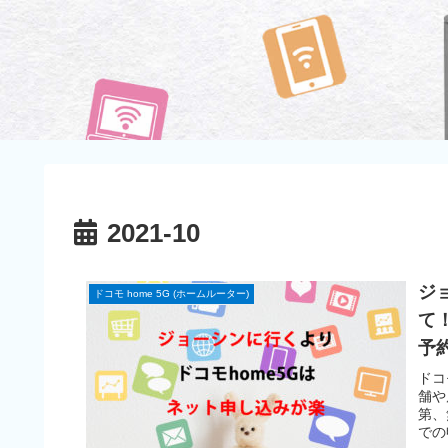
2021-10
ジョ
ドコモ home 5G (ホームルーター)
て
予
ドコ
舗や
第、
での