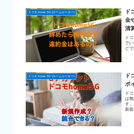
ド
ドコモ home 5G (ホームルーター)
金
清
ドコ
でい
どで
ド
ドコモ home 5G (ホームルーター)
ポ
ドコ
は無
す。
新規