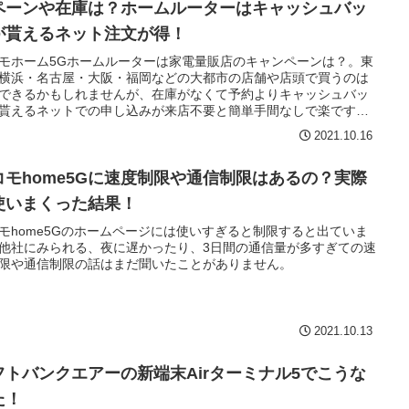
ペーンや在庫は？ホームルーターはキャッシュバッ
が貰えるネット注文が得！
モホーム5Gホームルーターは家電量販店のキャンペーンは？。東
横浜・名古屋・大阪・福岡などの大都市の店舗や店頭で買うのは
できるかもしれませんが、在庫がなくて予約よりキャッシュバッ
貰えるネットでの申し込みが来店不要と簡単手間なしで楽です。
き交渉はキャンペーン以上の要求は難しいです。保証はどこで買
2021.10.16
も同じです。
コモhome5Gに速度制限や通信制限はあるの？実際
使いまくった結果！
モhome5Gのホームページには使いすぎると制限すると出ていま
他社にみられる、夜に遅かったり、3日間の通信量が多すぎての速
限や通信制限の話はまだ聞いたことがありません。
2021.10.13
フトバンクエアーの新端末Airターミナル5でこうな
た！