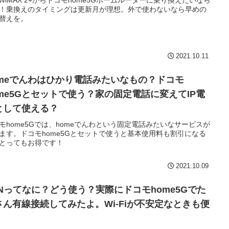
I WiMAX 2+からドコモhome5Gホームルーターに乗り換えたいなら
！乗換えのタイミングは更新月が理想。外で使わないなら早めの
替えを。
2021.10.11
omeでんわはひかり電話みたいなもの？ドコモ
ome5Gとセットで使う？家の固定電話に変えてIP電
として使える？
モhome5Gでは、homeでんわという固定電話みたいなサービスが
ます。ドコモhome5Gとセットで使うと基本使用料も割引になる
とってもお得です！
2021.10.09
ANってなに？どう使う？実際にドコモhome5Gでた
さん有線接続してみたよ。Wi-Fiが不安定なときも便
！