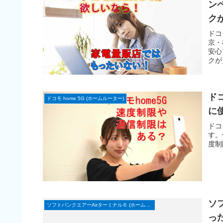
ン
ク
ドコ
京・
安心
クが
値引
って
ド
ドコモ home 5G (ホームルーター)
に
ドコ
す。
度制
ソ
ソフトバンクエアーAirターミナル６ (ホームルーター)
っ