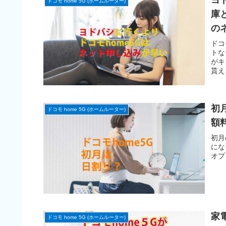
ヨ
ドコモ home 5G (ホームルーター)
庫
の
ドコ
トな
がキ
貰え
初
ドコモ home 5G (ホームルーター)
額
初月
にな
オプ
家
ドコモ home 5G (ホームルーター)