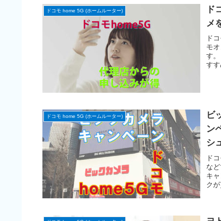
ド
ドコモ home 5G (ホームルーター)
メ
ドコ
モオ
す。
すす
ビ
ドコモ home 5G (ホームルーター)
ン
シ
ドコ
など
キャ
クが