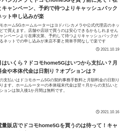
ドバシカメラでドコモhome5Gを買う前に見て！在
とキャンペーン、予約で待つよりキャッシュバック
ネット申し込みが楽
モホーム5Gホームルーターはヨドバシカメラや公式代理店のネッ
どで買えます。店舗や店頭で買うのは安心できるかもしれません
ャンペーンより在庫次第、予約して待つよりキャッシュバックが
るネットでの申し込みが来店不要と簡単手間なしで楽です
2021.10.19
月はいくら？ドコモhome5Gはいつから支払い？月
料金や本体代金は日割り？オプションは？
の支払いはドコモホーム5Gの契約事務手数料と月額料金の日割り
ります。ホームルーターの本体端末代金は翌々月からの支払いと
ションは加入後1か月間は無料です。
2021.10.16
電量販店でドコモhome5Gを買うのは待って！キャ