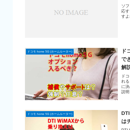
ソフ
応す
すよ
ド
ドコモ home 5G (ホームルーター)
で
解
ドコ
れる
に決
説明
DT
ドコモ home 5G (ホームルーター)
は