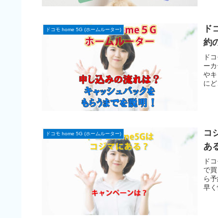
ド
ドコモ home 5G (ホームルーター)
約
ドコ
ーカ
やキ
にど
コ
ドコモ home 5G (ホームルーター)
あ
ドコ
で買
ら予
早く
は難