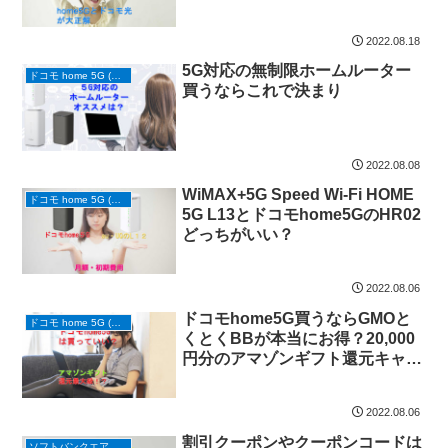
2022.08.18
5G対応の無制限ホームルーター
ドコモ home 5G (ホームルーター)
買うならこれで決まり
2022.08.08
WiMAX+5G Speed Wi-Fi HOME
ドコモ home 5G (ホームルーター)
5G L13とドコモhome5GのHR02
どっちがいい？
2022.08.06
ドコモhome5G買うならGMOと
ドコモ home 5G (ホームルーター)
くとくBBが本当にお得？20,000
円分のアマゾンギフト還元キャン
ペーン実施中！
2022.08.06
割引クーポンやクーポンコードは
ソフトバンクエアーAirターミナル６ (ホームルーター)