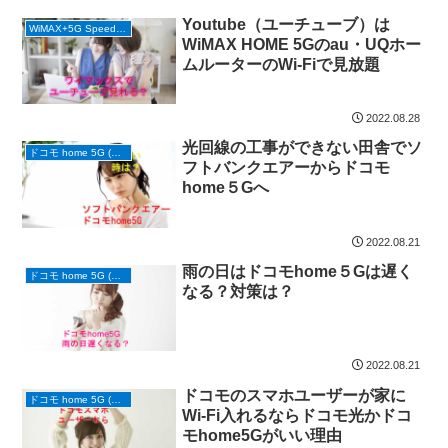
Youtube（ユーチューブ）は
WiMAX+5G Speed Wi-Fi HOME 5G (ホームルーター)
WiMAX HOME 5Gのau・UQホー
ムルーターのWi-Fiで見放題
2022.08.28
光回線の工事ができない田舎でソ
ドコモ home 5G (ホームルーター)
フトバンクエアーからドコモ
home５Gへ
2022.08.21
雨の日はドコモhome５Gは遅く
ドコモ home 5G (ホームルーター)
なる？対策は？
2022.08.21
ドコモのスマホユーザーが家に
ドコモ home 5G (ホームルーター)
Wi-Fi入れるならドコモ光かドコ
モhome5Gがいい理由