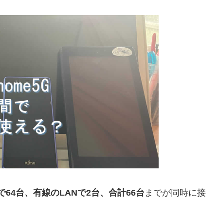
で64台、有線のLANで2台、合計66台
までが同時に接