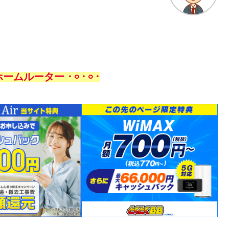
のホームルーター 𐄁𐄙𐄁𐄙𐄁