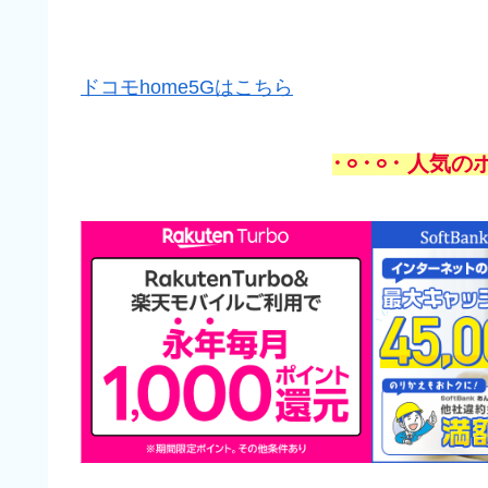
ドコモhome5Gはこちら
𐄁𐄙𐄁𐄙𐄁 人気