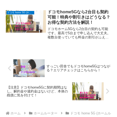
合は通常とは違う条件があるので説明し
ます。支払い方法も迷うと思うのでてい
ねいにお話しています。
ドコモhome5Gなら2台目も契約
ドコモ home 5G (ホームルーター)
可能！特典や割引きはどうなる？
お得な契約方法を解説！
ドコモホーム5Gなら2台目の契約も可能
です。最高で5台まで申し込んで大丈夫。
複数台使っていても料金の割引がふえる
ことはないので、キャンペーンでキャッ
シュバックをもらうとお得です！
すっごい田舎でもドコモhome5Gはつなが
る？エリアチェックはこちらから！
【注意】ドコモhome5Gに契約期間はな
し。解約金や違約金はないけど、本体の
残債に気を付けて！
ホーム
ホームルーター
ドコモ home 5G (ホームル