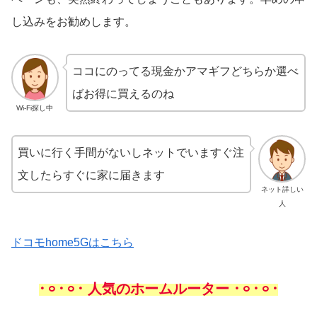
し込みをお勧めします。
ココにのってる現金かアマギフどちらか選べ
ばお得に買えるのね
Wi-Fi探し中
買いに行く手間がないしネットでいますぐ注
文したらすぐに家に届きます
ネット詳しい
人
ドコモhome5Gはこちら
𐄁𐄙𐄁𐄙𐄁 人気のホームルーター 𐄁𐄙𐄁𐄙𐄁