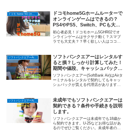
コンビニで支払えないの？カンタン解説
で悩み解決！
ドコモhome5Gホームルーターで
ドコモ home 5G (ホームルーター)
オンラインゲームはできるの？
PS4やPS5、Switch、PCも大丈
夫？
初心者必見！ドコモホーム5GHR02でオ
ンラインゲームはサクサク動く？スマブ
ラでも大丈夫？？早く欲しい人はココか
ら注文を。PS4やPS5も大丈夫？
Nintendo Switch・Xbox One・Xbox
Series X・スマホゲームも気になりま
ソフトバンクエアーはレンタルす
ソフトバンクエアーAirターミナル６ (ホームルーター)
す。
ると損？しっかり計算してみた！
期間や値段、キャッシュバック
は！
ソフトバンクエアー(SoftBank Air)はAirタ
ーミナルをレンタルで契約してもキャッ
シュバックが貰える代理店があります。
キャッシュバックは1.5万円と購入より少
ないですが、短期利用の予定ならぜひこ
ちらからお申し込みください。
未成年でもソフトバンクエアーは
ソフトバンクエアーAirターミナル６ (ホームルーター)
契約できる？条件や手続きを説明
します。
ソフトバンクエアーは未成年でも18歳か
ら契約できます。U-25などお得な話があ
るのでぜひご覧ください。未成年者の場