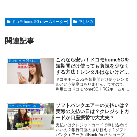
ドコモ home 5G (ホームルーター)
申し込み
関連記事
これなら安い！ドコモhome5Gを
ドコモ home 5G (ホームルーター)
短期間だけ使っても負担を少なく
する方法！レンタルはないけど契
約期間がないからこれでいける！
ドコモホーム5Gを短期間だけ使うレンタ
ルという制度はありません。ですので、
利用にはドコモhome5G HR02ホームルー
ターを購入する必要があります。契約期
間はないので、解約したときに本体の残
債を清算すれば良いので短期間だけ使う
ソフトバンクエアーの支払いは？
ソフトバンクエアーAirターミナル６ (ホームルーター)
のもありです。
実際の支払い日は？クレジットカ
ードか口座振替で大丈夫？
支払いはクレジットカードで申し込めば
いいの？銀行口座の振り替えは？ソフト
バンクエアー(SoftBank Air)のショップや