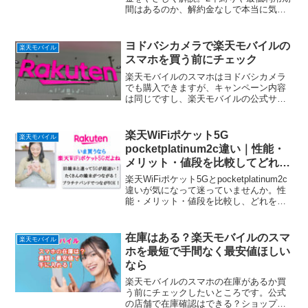
間はあるのか、解約金なしで本当に気軽
に試せるのか、固定回線みたいに重く考
えなくていい理由までまとめました。
ヨドバシカメラで楽天モバイルの
楽天モバイル
スマホを買う前にチェック
楽天モバイルのスマホはヨドバシカメラ
でも購入できますが、キャンペーン内容
は同じですし、楽天モバイルの公式サイ
トで注文すれば無料で配送してもらえる
ので、ヨドバシカメラに行く必要はあま
りありませんよ。
楽天WiFiポケット5G
楽天モバイル
pocketplatinum2c違い｜性能・
メリット・値段を比較してどれを
選ぶ？後悔しない結論
楽天WiFiポケット5Gとpocketplatinum2c
違いが気になって迷っていませんか。性
能・メリット・値段を比較し、どれを選
ぶべきかを結論まで解説。後悔しない選
び方が分かります。
在庫はある？楽天モバイルのスマ
楽天モバイル
ホを最短で手間なく最安値ほしい
なら
楽天モバイルのスマホの在庫があるか買
う前にチェックしたいところです。公式
の店舗で在庫確認はできる？ショップに