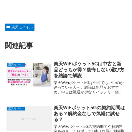
楽天モバイル
関連記事
楽天WiFiポケット5Gは中古と新
楽天モバイル
品どっちが得？後悔しない選び方
を結論で解説
楽天WiFiポケット5Gは中古でもいいのか
迷っている人へ。結論は新品がおすす
め。中古は流通が少なくバッテリー劣化
や保証なしの不安あり。今はキャンペー
ンで新品が安く、安心して使い倒せま
す。
楽天WiFポケット5Gの契約期間は
楽天モバイル
ある？解約金なしで気軽に試せ
る？
楽天WiFポケット5Gの契約期間や解約料
金をやさしく解説。2年縛りや最低利用期