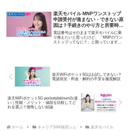
直接買いに行くのはメリットある？
楽天モバイル MNPワンストップ
楽天モバイル
申請受付が進まない・できない原
因は？手続きのやり方と所要時
間・注意点まとめ
電話番号はそのままで楽天モバイルに乗
り換えたいと思ったけど、「MNPのワン
ストップってなに？」と困っています
か？「MNPワンストップ」は、事前に今
契約しているところで乗り換えのために
予約番号を取らずに、いきなり楽天モバ
イルでMNPしたいです...
楽天WiFiポケット5Gはお試しできない？
電波状況・料金・解約の不安を徹底解説
楽天WiFiポケット5G pocketplatinum2c違
い｜性能・メリット・値段を比較してど
れを選ぶ？後悔しない結論
ホーム
キャリアSIM/格安シム
楽天モバイル