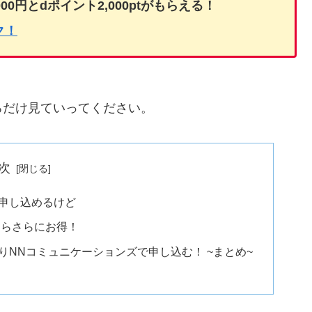
0円とdポイント2,000ptがもらえる！
ク！
ろだけ見ていってください。
次
で申し込めるけど
ならさらにお得！
りNNコミュニケーションズで申し込む！ ~まとめ~