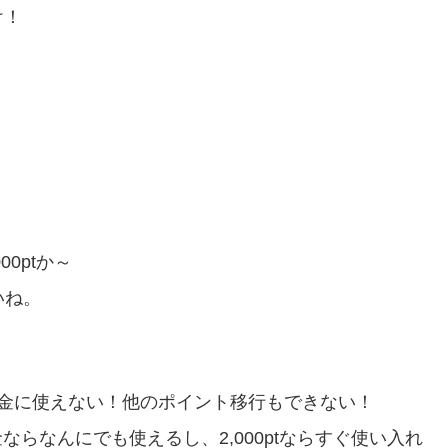
け！
00ptか～
いね。
金に使えない！他のポイント移行もできない！
！現金ならなんにでも使えるし、2,000ptならすぐ使い入れ