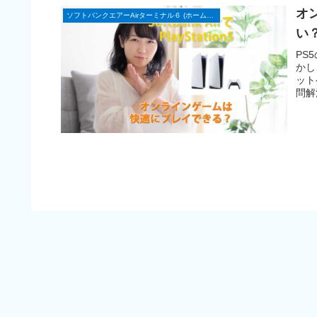
オ
ソフトバンクエアーAirターミナル６ (ホームルーター)
い
PS
かし
ット
問解