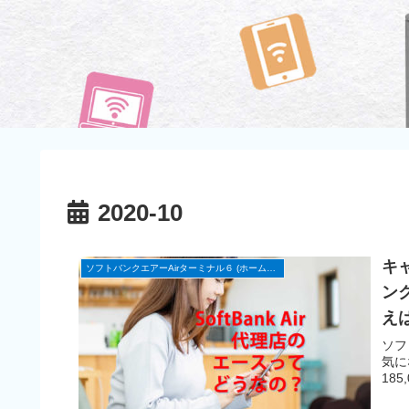
2020-10
キ
ソフトバンクエアーAirターミナル６ (ホームルーター)
ン
え
ソフ
気に
18