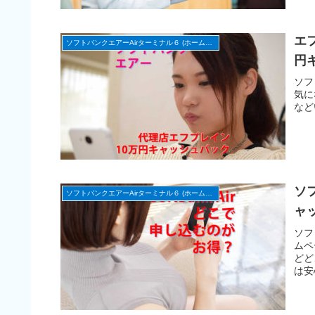
エ
ソフトバンクエアーAirターミナル６ (ホームルーター)
円
ソフ
気に
など
ソ
ソフトバンクエアーAirターミナル６ (ホームルーター)
ャ
ソフ
ムペ
どど
は安
代理