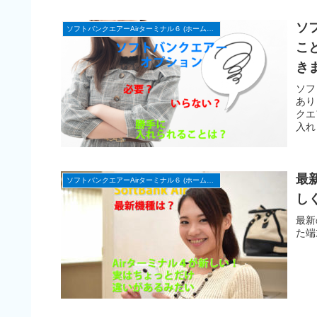
ソ
ソフトバンクエアーAirターミナル６ (ホームルーター)
こ
き
ソフ
あり
クエ
入れ
最
ソフトバンクエアーAirターミナル６ (ホームルーター)
し
最新
た端