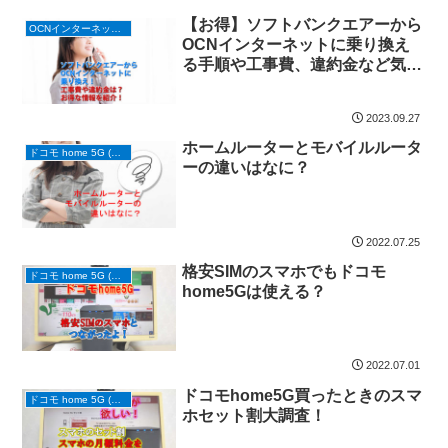
【お得】ソフトバンクエアーから
OCNインターネット/ドコモ光
OCNインターネットに乗り換え
る手順や工事費、違約金など気に
なる情報を紹介！
2023.09.27
ホームルーターとモバイルルータ
ドコモ home 5G (ホームルーター)
ーの違いはなに？
2022.07.25
格安SIMのスマホでもドコモ
ドコモ home 5G (ホームルーター)
home5Gは使える？
2022.07.01
ドコモhome5G買ったときのスマ
ドコモ home 5G (ホームルーター)
ホセット割大調査！