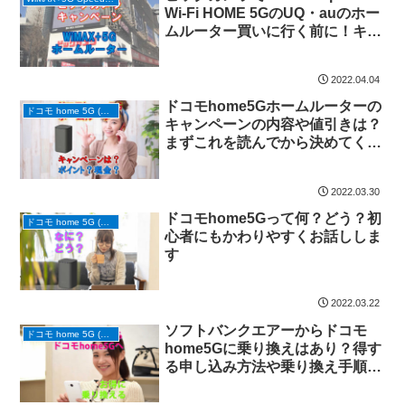
Wi-Fi HOME 5GのUQ・auのホー
ムルーター買いに行く前に！キャ
ンペーンや在庫や予約は？
2022.04.04
ドコモhome5Gホームルーターの
ドコモ home 5G (ホームルーター)
キャンペーンの内容や値引きは？
まずこれを読んでから決めてくだ
さい
2022.03.30
ドコモhome5Gって何？どう？初
ドコモ home 5G (ホームルーター)
心者にもかわりやすくお話ししま
す
2022.03.22
ソフトバンクエアーからドコモ
ドコモ home 5G (ホームルーター)
home5Gに乗り換えはあり？得す
る申し込み方法や乗り換え手順と
注意点は？