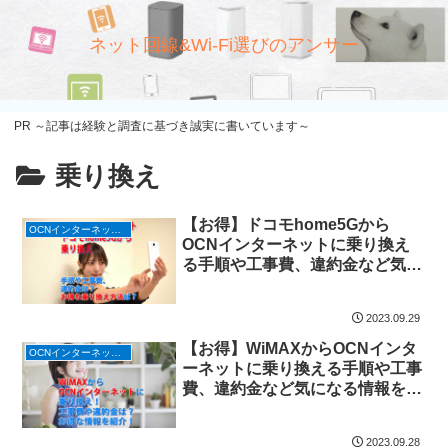
ネット回線&Wi-Fi選びのアンサー
PR ～記事は経験と調査に基づき誠実に書いています～
乗り換え
【お得】ドコモhome5Gから
OCNインターネット/ドコモ光
OCNインターネットに乗り換え
る手順や工事費、違約金など気に
なる情報を紹介！
2023.09.29
【お得】WiMAXからOCNインタ
OCNインターネット/ドコモ光
ーネットに乗り換える手順や工事
費、違約金など気になる情報を紹
介！
2023.09.28