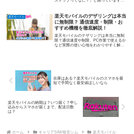
ストップってなに？」と困っています
か？「MNPワンストップ」は、事前に今
契約しているところで乗り換えのために
予約番号を取らずに、いきなり楽天モバ
楽天モバイルのデザリングは本当
楽天モバイル
イルでMNPしたいです...
に無制限？ 通信速度・制限・お
すすめ機種を徹底解説！
楽天モバイルのテザリングは本当に無制
限？通信速度や制限、PC作業で使えるか
など実際の使い心地をわかりやすく解説
します。
在庫はある？楽天モバイルのスマホを最
短で手間なく最安値ほしいなら
楽天モバイルの納期は？いつ届く？申し
込みからスマホが届くまで、配送日数
は？
ホーム
キャリアSIM/格安シム
楽天モバイル