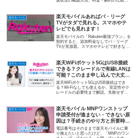
波状況の確認方法、料金・解約の仕組み
までわかりやすく解説。実質ノーリスク
で始める方法をまとめています。
楽天モバイルあればパ・リーグ
楽天モバイル
TVがタダで見れる。スマホやテ
レビでも見れます！
楽天モバイルの「Rakuten最強プラン」を
契約すると、追加料金なしでパ・リーグ
TVが見放題。スマホやテレビで好きな試
合を視聴できるのは大きなメリットで
す。
楽天WiFiポケット5GはUSB接続
楽天モバイル
できる？クレードルで有線LANは
可能？このまま申し込んで大丈夫
か解説
楽天WiFiポケット5GはUSB接続はでき
る？Wi-Fiなしでも使えるか、安定性やク
レードルの必要性まで解説。失敗せず使
える方法がわかり、このまま申し込んで
大丈夫か判断できます。
楽天モバイル MNPワンストップ
楽天モバイル
申請受付が進まない・できない原
因は？手続きのやり方と所要時
間・注意点まとめ
電話番号はそのままで楽天モバイルに乗
り換えたいと思ったけど、「MNPのワン