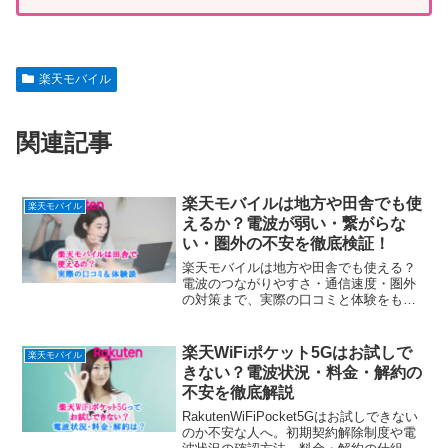
楽天モバイル
関連記事
楽天モバイルは地方や田舎でも使
楽天モバイル
えるか？電波が弱い・繋がらな
い・圏外の不安を徹底検証！
楽天モバイルは地方や田舎でも使える？
電波のつながりやすさ・通信速度・圏外
の対策まで、実際の口コミと体験をもと
にやさしく解説。自宅でWi-Fi代わりに使
えるかもチェックできます。
楽天WiFiポケット5Gはお試しで
楽天モバイル
きない？電波状況・料金・解約の
不安を徹底解説
RakutenWiFiPocket5Gはお試しできない
のか不安な人へ。初期契約解除制度や電