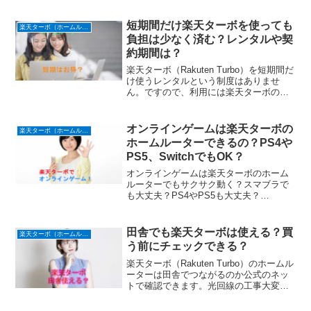
短期間だけ楽天ターボを使っても
楽天ターボ（ホームルーター）
負担は少なく済む？レンタルや契
約期間は？
楽天ターボ（Rakuten Turbo）を短期間だ
け使うレンタルという制度はありませ
ん。ですので、利用には楽天ターボのホ
ームルーター本体を購入する必要があり
ます。契約期間はないので、解約したと
きに残りの本体代金払って短期間だけ使
オンラインゲームは楽天ターボの
楽天ターボ（ホームルーター）
いますがメリットもあります。
ホームルーターできるの？PS4や
PS5、SwitchでもOK？
オンラインゲームは楽天ターボのホーム
ルーターでもサクサク動く？スマブラで
も大丈夫？PS4やPS5も大丈夫？
Nintendo Switch・Xbox One・Xbox
Series X・スマホゲームも気になりま
す。
田舎でも楽天ターボは使える？買
楽天ターボ（ホームルーター）
う前にチェックできる？
楽天ターボ（Rakuten Turbo）のホームル
ーターは田舎でつながるのか公式のネッ
トで確認できます。光回線の工事大変な
周りに何もないような田舎のほうが楽天
ターボのホームルーターがオススメで