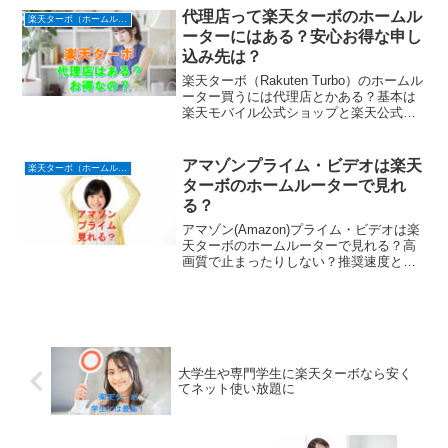
す。スマホや携帯が繋がるところならOK
代理店って楽天ターボのホームル
楽天ターボ（ホームルーター）
です。
ーターにはある？安心お得な申し
込み先は？
楽天ターボ（Rakuten Turbo）のホームル
ーター買うには代理店とかある？基本は
楽天モバイル公式ショップと楽天公式ネ
ットのみの注文になるので代理店はあり
ません。
アマゾンプライム・ビデオは楽天
楽天ターボ（ホームルーター）
ターボのホームルーターで見れ
る？
アマゾン(Amazon)プライム・ビデオは楽
天ターボのホームルーターで見れる？高
画質で止まったりしない？推奨速度と回
線速度は？
大学生や専門学生に楽天ターボなら安く
てネット使い放題に