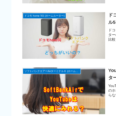
ド
ドコモ home 5G (ホームルーター)
ル
ドコ
ター
比較
Y
ソフトバンクエアーAirターミナル６ (ホームルーター)
タ
Yo
のホ
らな