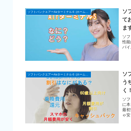
ソ
ソフトバンクエアーAirターミナル６ (ホームルーター)
て
ま
ソフ
性能
バイ
ソ
ソフトバンクエアーAirターミナル６ (ホームルーター)
う
く
を
ソフ
に本
最初
ゃ安
をて