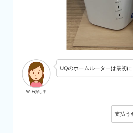
UQのホームルーターは最初
Wi-Fi探し中
支払う