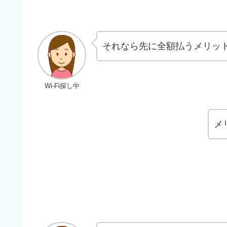
それなら先に全額払うメリッ
Wi-Fi探し中
メ