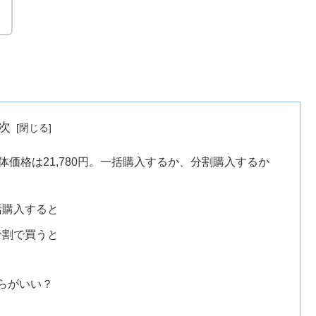
！
次
E 5Gの本体価格は21,780円。一括購入するか、分割購入するか
括購入すると
分割で買うと
らがいい？