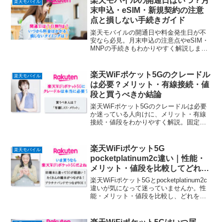
楽天モバイルの開通日はいつ？月
楽天モバイル
末申込・eSIM・新規契約の注意
点と損しない手続きガイド
楽天モバイルの開通日や料金発生日が不
安なら必見。月末申込の注意点やeSIM・
MNPの手続きもわかりやすく解説しま
す。
楽天WiFポケット5Gのクレードル
楽天モバイル
は必要？メリット・有線接続・値
段と買うべきか結論
楽天WiFポケット5Gのクレードルは必要
か迷っている人向けに、メリット・有線
接続・値段をわかりやすく解説。固定回
線代わりに使えるか、買うべきかの結論
までわかります。
楽天WiFiポケット5G
楽天モバイル
pocketplatinum2c違い｜性能・
メリット・値段を比較してどれを
選ぶ？後悔しない結論
楽天WiFiポケット5Gとpocketplatinum2c
違いが気になって迷っていませんか。性
能・メリット・値段を比較し、どれを選
ぶべきかを結論まで解説。後悔しない選
び方が分かります。