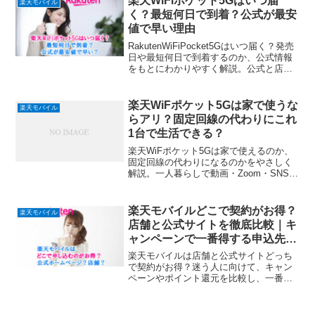
楽天WiFiポケット5Gはいつ届
楽天モバイル
く？最短何日で到着？公式が最安
値で早い理由
RakutenWiFiPocket5Gはいつ届く？発売
日や最短何日で到着するのか、公式情報
をもとにわかりやすく解説。公式と店舗
どちらが最短で最安値かもまとめ、迷わ
ず申し込める答えをお伝えします。
楽天WiFポケット5Gは家で使うな
楽天モバイル
らアリ？固定回線の代わりにこれ
1台で生活できる？
楽天WiFポケット5Gは家で使えるのか、
固定回線の代わりになるのかをやさしく
解説。一人暮らしで動画・Zoom・SNS中
心ならこれ1台で十分か、マンションでも
つながるのか、後悔しない人の特徴まで
まとめました。
楽天モバイルどこで契約がお得？
楽天モバイル
店舗と公式サイトを徹底比較｜キ
ャンペーンで一番得する申込先
は？
楽天モバイルは店舗と公式サイトどっち
で契約がお得？迷う人に向けて、キャン
ペーンやポイント還元を比較し、一番損
しない申込先を解説します。