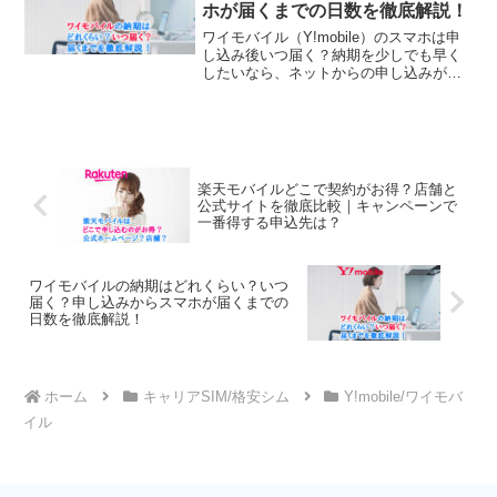
ホが届くまでの日数を徹底解説！
ワイモバイル（Y!mobile）のスマホは申
し込み後いつ届く？納期を少しでも早く
したいなら、ネットからの申し込みがお
すすめです。配送までの日数や利用する
配達業者、配達日の指定方法について詳
しく解説します。
楽天モバイルどこで契約がお得？店舗と
公式サイトを徹底比較｜キャンペーンで
一番得する申込先は？
ワイモバイルの納期はどれくらい？いつ
届く？申し込みからスマホが届くまでの
日数を徹底解説！
ホーム
キャリアSIM/格安シム
Y!mobile/ワイモバ
イル