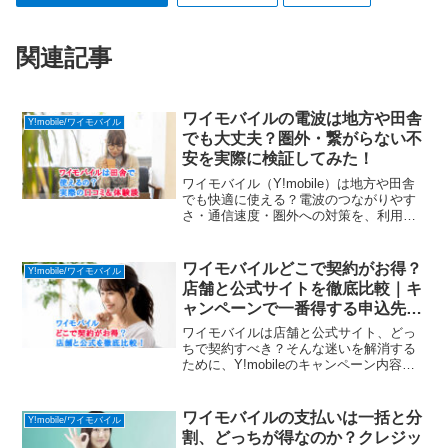
関連記事
ワイモバイルの電波は地方や田舎
Y!mobile/ワイモバイル
でも大丈夫？圏外・繋がらない不
安を実際に検証してみた！
ワイモバイル（Y!mobile）は地方や田舎
でも快適に使える？電波のつながりやす
さ・通信速度・圏外への対策を、利用者
の口コミや実体験から丁寧に解説しま
す。
ワイモバイルどこで契約がお得？
Y!mobile/ワイモバイル
店舗と公式サイトを徹底比較｜キ
ャンペーンで一番得する申込先
は？
ワイモバイルは店舗と公式サイト、どっ
ちで契約すべき？そんな迷いを解消する
ために、Y!mobileのキャンペーン内容や
ポイント還元率を徹底比較。一番お得に
申し込める方法を紹介します！
ワイモバイルの支払いは一括と分
Y!mobile/ワイモバイル
割、どっちが得なのか？クレジッ