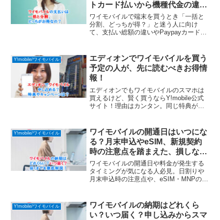
トカード払いから機種代金の違
い、注意点まで詳しく解説！
ワイモバイルで端末を買うとき「一括と
分割、どっちが得？」と迷う人に向け
て、支払い総額の違いやPaypayカードを
使う場合のポイント、注意点までわかり
やすく紹介します。
エディオンでワイモバイルを買う
Y!mobile/ワイモバイル
予定の人が、先に読むべきお得情
報！
エディオンでもワイモバイルのスマホは
買えるけど、賢く買うならY!mobile公式
サイト！理由はカンタン。同じ特典がも
らえて、送料無料。しかも家から注文す
るだけで完了します。
ワイモバイルの開通日はいつにな
Y!mobile/ワイモバイル
る？月末申込やeSIM、新規契約
時の注意点を踏まえた、損しない
手続き方法を解説。
ワイモバイルの開通日や料金が発生する
タイミングが気になる人必見。日割りや
月末申込時の注意点や、eSIM・MNPの手
続きについてもわかりやすく説明しま
す。
ワイモバイルの納期はどれくら
Y!mobile/ワイモバイル
い？いつ届く？申し込みからスマ