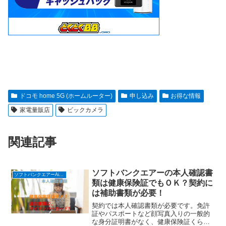
ドコモ home 5G (ホームルーター)
申し込み
お得な情報
家電量販店
ビックカメラ
関連記事
ソフトバンクエアーの本人確認書
ソフトバンクエアーAirターミナル６ (ホームルーター)
類は健康保険証でもＯＫ？契約に
は補助書類が必要！
契約では本人確認書類が必要です。免許
証やパスポートなど顔写真入りの一般的
な身分証明書がなく、健康保険証くらい