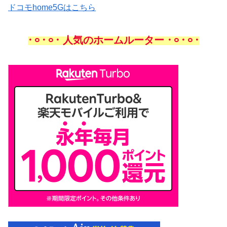
ドコモhome5Gはこちら
𐄁𐄙𐄁𐄙𐄁 人気のホームルーター 𐄁𐄙𐄁𐄙𐄁