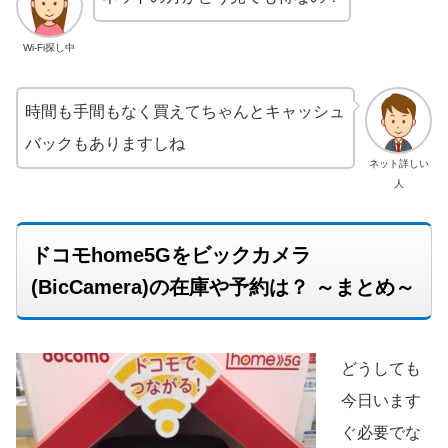
Wi-Fi探し中
時間も手間もなく買えてちゃんとキャッシュ
バックもありますしね
ネット詳しい
人
ドコモhome5Gをビックカメラ
(BicCamera)の在庫や予約は？ ～まとめ～
どうしても
今日います
ぐ必要でな