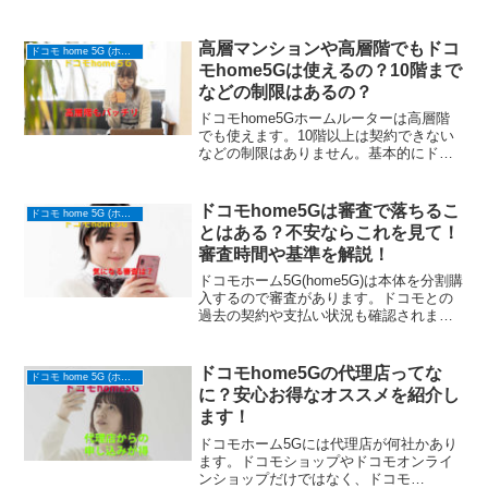
しかないときどのようにすればよいので
しょうか？ソフトバンクエアー(SoftBank
Air)は身分証として使えるものと健康保険
高層マンションや高層階でもドコ
ドコモ home 5G (ホームルーター)
証の補助書類について書いています
モhome5Gは使えるの？10階まで
などの制限はあるの？
ドコモhome5Gホームルーターは高層階
でも使えます。10階以上は契約できない
などの制限はありません。基本的にドコ
モのスマホが使えるなら大丈夫です。
ドコモhome5Gは審査で落ちるこ
ドコモ home 5G (ホームルーター)
とはある？不安ならこれを見て！
審査時間や基準を解説！
ドコモホーム5G(home5G)は本体を分割購
入するので審査があります。ドコモとの
過去の契約や支払い状況も確認されま
す。併せて、割賦の契約なのでしっかり
とした審査が行われます。
ドコモhome5Gの代理店ってな
ドコモ home 5G (ホームルーター)
に？安心お得なオススメを紹介し
ます！
ドコモホーム5Gには代理店が何社かあり
ます。ドコモショップやドコモオンライ
ンショップだけではなく、ドコモ