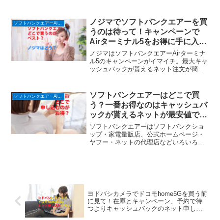
home5Gを販売しています。ドコモ
home5Gは代理店のほうが力を入れてい
るので正規よりおすすめです！
ノジマでソフトバンクエアーを買
ソフトバンクエアーAirターミナル６ (ホームルーター)
うのは待って！キャンペーンで
Airターミナル5をお得に手に入れ
よう！
ノジマはソフトバンクエアーAirターミナ
ル5のキャンペーンがイマイチ。最大キャ
ッシュバックが貰えるネット注文が簡単
手間なしでメリットが大きい
ソフトバンクエアーはどこで買
ソフトバンクエアーAirターミナル６ (ホームルーター)
う？一番お得なのはキャッシュバ
ックが貰えるネットが最安値で正
解！
ソフトバンクエアーはソフトバンクショ
ップ・家電量販店、公式ホームページ・
ヤフー・ネットの代理店などいろいろな
ところで買えるけどどこで買うのが一番
お得なのかを書いてます。店舗や店頭で
買うのは安心できるかもしれませんが、
キャッシュバックが貰えるネットの代理
店が正解です。
ヨドバシカメラでドコモhome5Gを買う前
に見て！在庫とキャンペーン、予約で待
つよりキャッシュバックのネット申し込
みが楽