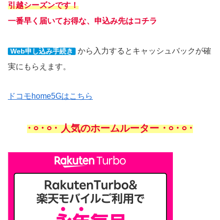
引越シーズンです！
一番早く届いてお得な、申込み先はコチラ
から入力するとキャッシュバックが確
Web申し込み手続き
実にもらえます。
ドコモhome5Gはこちら
𐄁𐄙𐄁𐄙𐄁 人気のホームルーター 𐄁𐄙𐄁𐄙𐄁