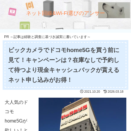
ネット回線&Wi-Fi選びのアンサー
PR ～記事は経験と調査に基づき誠実に書いています～
ビックカメラでドコモhome5Gを買う前に
見て！キャンペーンは？在庫なしで予約し
て待つより現金キャッシュバックが貰える
ネット申し込みがお得！
2021.10.20
2026.03.18
大人気のド
コモ
home5Gが
欲しい！と