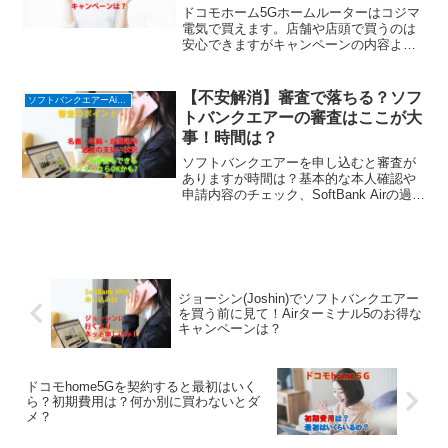
トは？
ドコモホーム5Gホームルーターはコジマ
電気で買えます。店舗や店頭で買うのは
安心できますがキャンペーンの内容より
在庫次第、無いなら予約して待つよりキ
ャッシュバックが貰えるネットでの申し
込みが早く忙しいあなたにピッタリ！値
【不安解消】審査で落ちる？ソフ
ソフトバンクエアーAirターミナル６ (ホームルーター)
引き交渉はキャンペーン以上の要求は難
トバンクエアーの審査はここが大
しいです。保証はどこで買っても同じで
事！時間は？
す。
ソフトバンクエアーを申し込むと審査が
ありますが時間は？基本的な本人確認や
申請内容のチェック、SoftBank Airの過去
の利用歴や信用調査が行われます。た
だ、審査は何度もお願いできるので、ま
ずはレンタルでも申し込みをして様子を
みることをお勧めします。
ジョーシン(Joshin)でソフトバンクエアー
を買う前に見て！Airターミナル5のお得な
キャンペーンは？
ドコモhome5Gを契約すると最初はいく
ら？初期費用は？何か別に買わないとダ
メ？