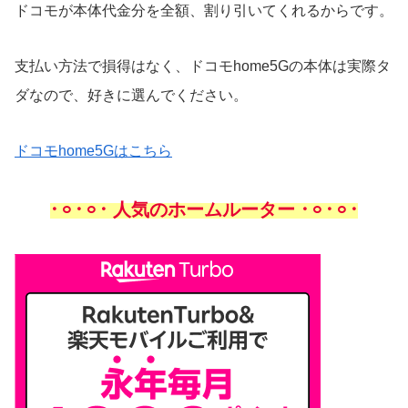
ドコモが本体代金分を全額、割り引いてくれるからです。
支払い方法で損得はなく、ドコモhome5Gの本体は実際タ
ダなので、好きに選んでください。
ドコモhome5Gはこちら
𐄁𐄙𐄁𐄙𐄁 人気のホームルーター 𐄁𐄙𐄁𐄙𐄁