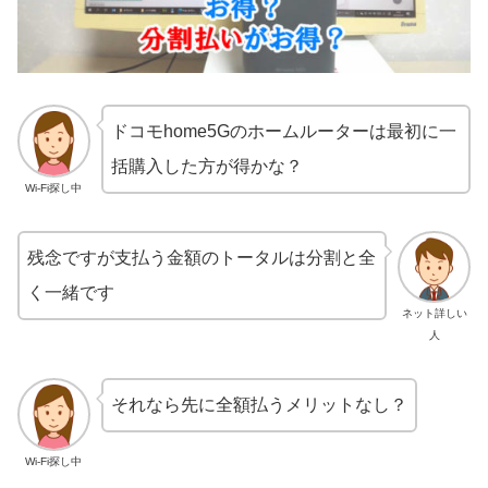
ドコモhome5Gのホームルーターは最初に一
括購入した方が得かな？
Wi-Fi探し中
残念ですが支払う金額のトータルは分割と全
く一緒です
ネット詳しい
人
それなら先に全額払うメリットなし？
Wi-Fi探し中