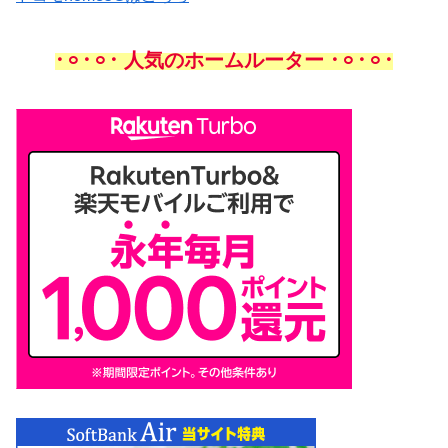
𐄁𐄙𐄁𐄙𐄁 人気のホームルーター 𐄁𐄙𐄁𐄙𐄁