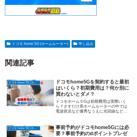
ドコモ home 5G (ホームルーター)
申し込み
関連記事
ドコモhome5Gを契約すると最初
ドコモ home 5G (ホームルーター)
はいくら？初期費用は？何か別に
買わないとダメ？
ドコモホーム５Gは初期費用は実際いく
ら？さすだけ系ホームルーターの中では
電波状況など優秀なうえに光回線などよ
り簡単に始められるのに安い優れモノな
んです
事前予約がドコモhome5Gには必
ドコモ home 5G (ホームルーター)
要？事前予約のdポイントプレゼ