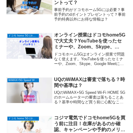
ントって？
事前予約がドコモホーム5Gには必要？事
前予約のdポイントプレゼントって？事前
予約特典以外にお得な情報は？
オンライン授業はドコモhome5G
ドコモ home 5G (ホームルーター)
で大丈夫？YouTubeを使ったセ
ミナーや、Zoom、Skype、
Google Meetでの講義はバッチ
ドコモホーム5Gはオンライン授業で問題
リ？
なく使えます。YouTubeを使ったセミナ
ーや、Zoom、Skype、Google Meetには
推奨速度がありますが、ドコモhome5G
ホームルーターはそれよりずっと速いの
で安心です。
UQのWiMAXは審査で落ちる？時
WiMAX+5G Speed Wi-Fi HOME 5G (ホームルーター)
間や基準は？
UQのWiMAX+5G Speed Wi-Fi HOME 5G
のホームルーターの審査は落ちることあ
る？基準や時間など買う前に心配なこと
を書いてみました。
コジマ電気でドコモhome5Gを買
ドコモ home 5G (ホームルーター)
う前に注目！在庫があるのか確
認、キャンペーンや予約のメリッ