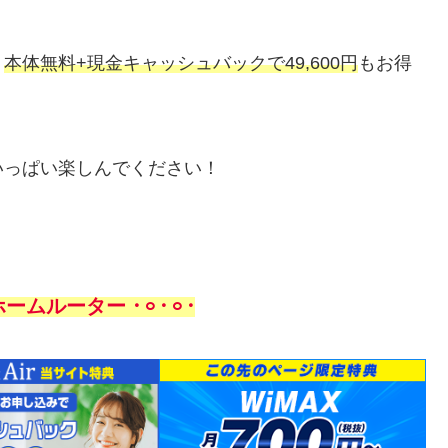
。
本体無料+現金キャッシュバックで49,600円
もお得
いっぱい楽しんでください！
のホームルーター 𐄁𐄙𐄁𐄙𐄁