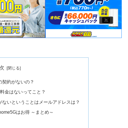
次
ダの契約がないの？
ダ料金はないってこと？
ダがないということはメールアドレスは？
ome5Gはお得 ～まとめ～