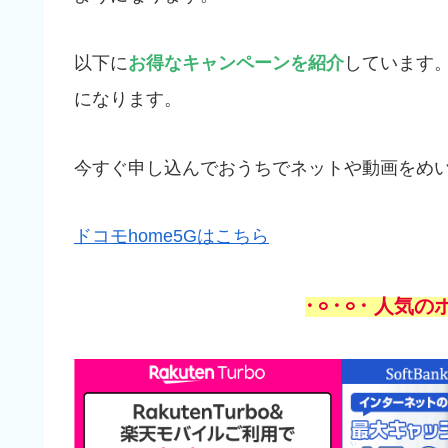
以下に
お得なキャンペーンを紹介
しています
になります。
今すぐ申し込んでおうちでネットや動画をめ
ドコモhome5Gはこちら
𐄁𐄙𐄁𐄙𐄁 人気