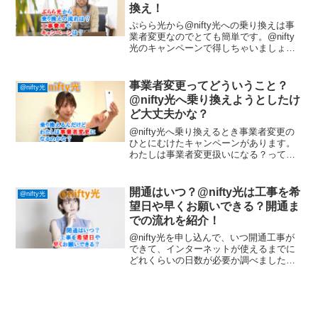
換え！
ぷらら光から@nifty光への乗り換えは事
業者変更なのでとても簡単です。@nifty
光のキャンペーンで得しちゃいましょ
う！
事業者変更ってどういうこと？
@nifty光
@nifty光へ乗り換えようとしたけ
ど大丈夫かな？
@nifty光へ乗り換えるとき事業者変更の
ひとにむけたキャンペーンがあります。
わたしは事業者変更扱いになる？ってよ
くわかんないですよね。事業者変更につ
いて詳しく紹介しています。
開通はいつ？@nifty光は工事を希
@nifty光
望日や早くお願いできる？開通ま
での流れを紹介！
@nifty光を申し込んで、いつ開通工事が
できて、インターネットが使えるまでに
どれくらいの日数が必要か調べました。
申し込みから開通までの流れを紹介！