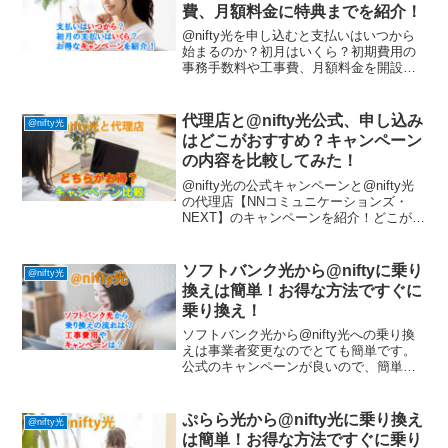
費、月額料金に特典までを紹介！
@nifty光を申し込むと支払いはいつから
始まるのか？初月はいくら？初期費用の
事務手数料や工事費、月額料金を開設。
初期負担をなくす特典も紹介していま
す！
代理店と@nifty光公式、申し込み
@nifty光
はどこがおすすめ？キャンペーン
の内容を比較してみた！
@nifty光の公式キャンペーンと@nifty光
の代理店【NNコミュニケーションズ・
NEXT】のキャンペーンを紹介！どこが本
当にお得なんでしょうか？
ソフトバンク光から@niftyに乗り
@nifty光
換えは簡単！お得な方法ですぐに
乗り換え！
ソフトバンク光から@nifty光への乗り換
えは事業者変更なのでとても簡単です。
公式のキャンペーンが良いので、簡単に
乗り換えができます！
ぷらら光から@nifty光に乗り換え
@nifty光
は簡単！お得な方法ですぐに乗り