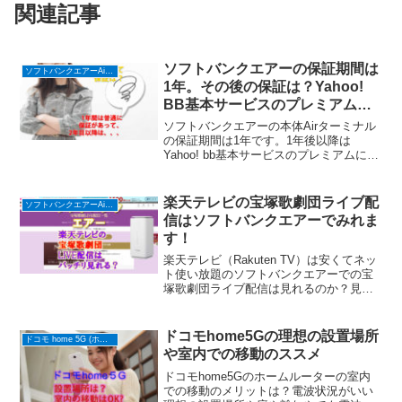
関連記事
ソフトバンクエアーの保証期間は
ソフトバンクエアーAirターミナル６ (ホームルーター)
1年。その後の保証は？Yahoo!
BB基本サービスのプレミアムは
入ったほうがいい？
ソフトバンクエアーの本体Airターミナル
の保証期間は1年です。1年後以降は
Yahoo! bb基本サービスのプレミアムに入
れば、落雷などでSoftBank Air本体が壊れ
ても交換してもらえます。ただし、いく
つか条件があるので確認しておきましょ
楽天テレビの宝塚歌劇団ライブ配
ソフトバンクエアーAirターミナル６ (ホームルーター)
う。
信はソフトバンクエアーでみれま
す！
楽天テレビ（Rakuten TV）は安くてネッ
ト使い放題のソフトバンクエアーでの宝
塚歌劇団ライブ配信は見れるのか？見逃
し配信や録画できる？千秋楽や新人公演
がリアルタイムで見れるのは嬉しいサー
ビス、もう映画館に行かなくてもいい。
ドコモhome5Gの理想の設置場所
ドコモ home 5G (ホームルーター)
や室内での移動のススメ
ドコモhome5Gのホームルーターの室内
での移動のメリットは？電波状況がいい