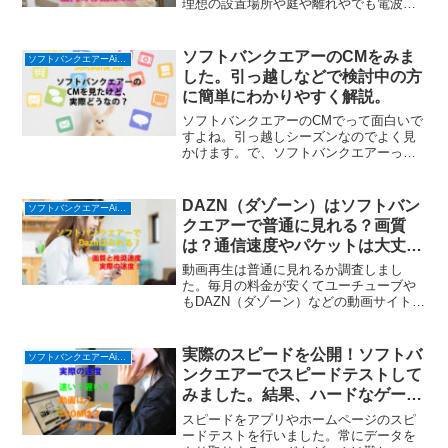
理想の設置場所や庭や離れやでも電波は
とどくの？
ソフトバンクエアーのCMをみま
ソフトバンクエアーAirターミナル６ (ホームルーター)
した。引っ越しなどで検討中の方
に簡単にわかりやすく解説。
ソフトバンクエアーのCMでって面白いで
すよね。引っ越しシーズンなのでよく見
かけます。で、ソフトバンクエアーって
どうなんだろうって気になりますよね。
検討中の人にわかりやすく、おいしい
SoftBank Airキャンペーン・キャッシュバ
DAZN（ダゾーン）はソフトバン
ソフトバンクエアーAirターミナル６ (ホームルーター)
ック情報をお届けします。
クエアーで普通に見れる？画質
は？通信速度やパケットは大丈
夫？
動画再生は普通に見れるか調査しまし
た。毎月の料金が安くてユーチューブや
もDAZN（ダゾーン）などの動画サイトで
もソフトバンクエアー(SoftBank Air)は大
丈夫でした。ガチ検証で疑問解決！
実際のスピードを公開！ソフトバ
ソフトバンクエアーAirターミナル６ (ホームルーター)
ンクエアーでスピードテストして
みました。結果、ハードなゲーム
は苦しいけど動画みたりするには
スピードをアプリやホームページのスピ
問題なし。
ードテストを行いました。常にデータを