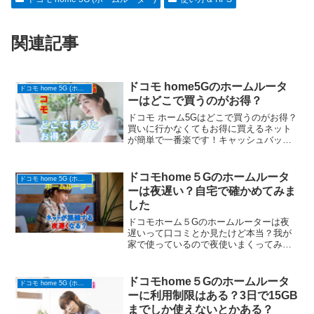
関連記事
ドコモ home5Gのホームルータ
ドコモ home 5G (ホームルーター)
ーはどこで買うのがお得？
ドコモ ホーム5Gはどこで買うのがお得？
買いに行かなくてもお得に買えるネット
が簡単で一番楽です！キャッシュバック
も貰えるし買いに行く時間や手間もいり
ません
ドコモhome５Gのホームルータ
ドコモ home 5G (ホームルーター)
ーは夜遅い？自宅で確かめてみま
した
ドコモホーム５Gのホームルーターは夜
遅いって口コミとか見たけど本当？我が
家で使っているので夜使いまくってみま
した。その結果は？
ドコモhome５Gのホームルータ
ドコモ home 5G (ホームルーター)
ーに利用制限はある？3日で15GB
までしか使えないとかある？