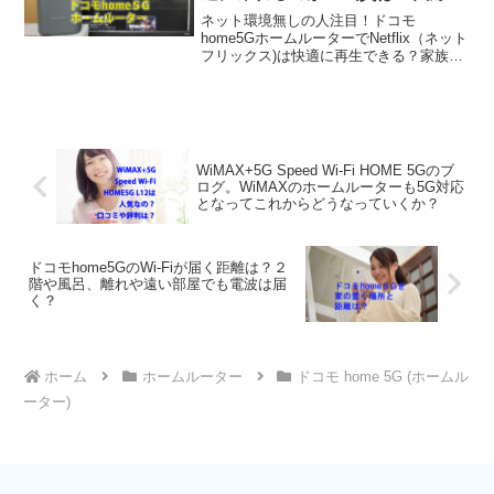
度が大切なの？
ネット環境無しの人注目！ドコモ
home5GホームルーターでNetflix（ネット
フリックス)は快適に再生できる？家族で
スマホをドコモを使っている人がいるな
らドコモhome5G HR02が割引も効いて支
払いのトータルが毎月他の回線よりお得
になるのでこれ一択
WiMAX+5G Speed Wi-Fi HOME 5Gのブ
ログ。WiMAXのホームルーターも5G対応
となってこれからどうなっていくか？
ドコモhome5GのWi-Fiが届く距離は？２
階や風呂、離れや遠い部屋でも電波は届
く？
ホーム
ホームルーター
ドコモ home 5G (ホームル
ーター)