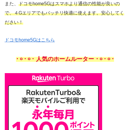
また、
ドコモhome5Gはスマホより通信の性能が良いの
で、４Gエリアでもバッチリ快適に使えます。安心してく
ださい！
ドコモhome5Gはこちら
𐄁𐄙𐄁𐄙𐄁 人気のホームルーター 𐄁𐄙𐄁𐄙𐄁