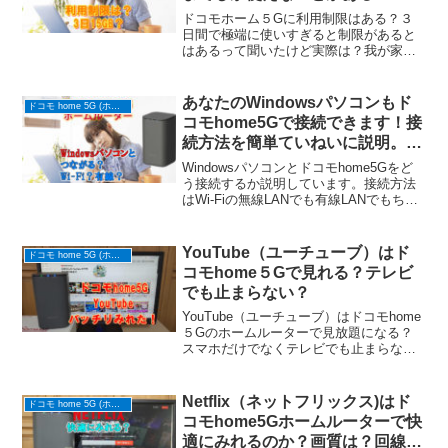
ドコモホーム５Gに利用制限はある？３
日間で極端に使いすぎると制限があると
はあるって聞いたけど実際は？我が家で
土日と祝日の月曜日で試してみました！
あなたのWindowsパソコンもド
ドコモ home 5G (ホームルーター)
コモhome5Gで接続できます！接
続方法を簡単ていねいに説明。
Wi-Fiの無線接続も有線LAN接続
Windowsパソコンとドコモhome5Gをど
もバッチリ説明！
う接続するか説明しています。接続方法
はWi-Fiの無線LANでも有線LANでもちゃ
んとつながります。接続方法や接続の準
備や必要なものも解説しています。
YouTube（ユーチューブ）はド
ドコモ home 5G (ホームルーター)
コモhome５Gで見れる？テレビ
でも止まらない？
YouTube（ユーチューブ）はドコモhome
５Gのホームルーターで見放題になる？
スマホだけでなくテレビでも止まらな
い？家族中いっぺんにネット使いまくっ
ても大丈夫な能力があるのでバッチリで
す。
Netflix（ネットフリックス)はド
ドコモ home 5G (ホームルーター)
コモhome5Gホームルーターで快
適にみれるのか？画質は？回線速